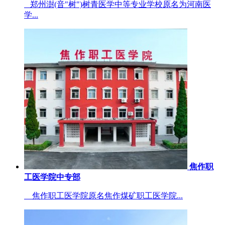
郑州澍(音"树")树青医学中等专业学校原名为河南医
学...
焦作职
工医学院中专部
焦作职工医学院原名焦作煤矿职工医学院...