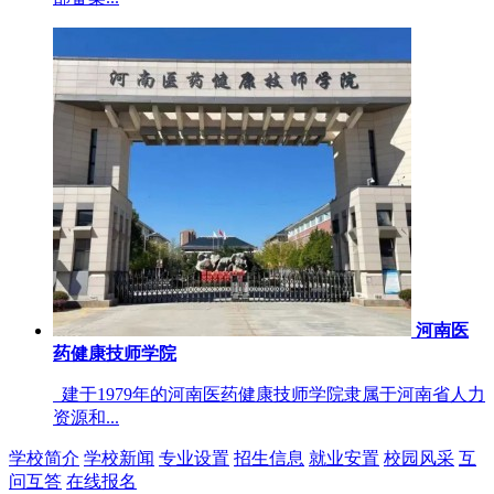
河南医
药健康技师学院
建于1979年的河南医药健康技师学院隶属于河南省人力
资源和...
学校简介
学校新闻
专业设置
招生信息
就业安置
校园风采
互
问互答
在线报名