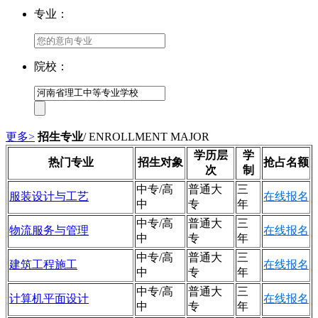
专业：
院校：
更多>
招生专业
/ ENROLLMENT MAJOR
学历层
学
热门专业
招生对象
抢占名额
次
制
中专/高
普通大
三
服装设计与工艺
在线报名
中
专
年
中专/高
普通大
三
物流服务与管理
在线报名
中
专
年
中专/高
普通大
三
建筑工程施工
在线报名
中
专
年
中专/高
普通大
三
计算机平面设计
在线报名
中
专
年