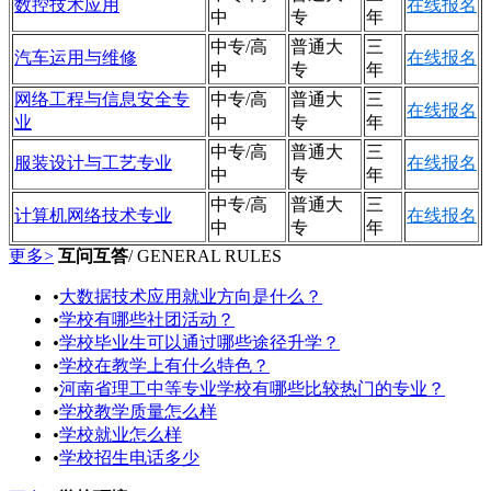
数控技术应用
在线报名
中
专
年
中专/高
普通大
三
汽车运用与维修
在线报名
中
专
年
网络工程与信息安全专
中专/高
普通大
三
在线报名
业
中
专
年
中专/高
普通大
三
服装设计与工艺专业
在线报名
中
专
年
中专/高
普通大
三
计算机网络技术专业
在线报名
中
专
年
更多>
互问互答
/ GENERAL RULES
•
大数据技术应用就业方向是什么？
•
学校有哪些社团活动？
•
学校毕业生可以通过哪些途径升学？
•
学校在教学上有什么特色？
•
河南省理工中等专业学校有哪些比较热门的专业？
•
学校教学质量怎么样
•
学校就业怎么样
•
学校招生电话多少