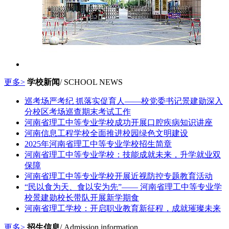
更多>
学校新闻
/ SCHOOL NEWS
巡考场严考纪 抓落实促育人——校党委书记景建勋深入
分校区考场巡查期末考试工作
河南省理工中等专业学校成功开展口腔疾病知识讲座
河南信息工程学校全面推进校园绿色文明建设
2025年河南省理工中等专业学校招生简章
河南省理工中等专业学校：技能成就未来，升学就业双
保障
河南省理工中等专业学校开展近视防控专题教育活动
“民以食为天、食以安为先”—— 河南省理工中等专业学
校景建勋校长带队开展新学期食
河南省理工学校：开启职业教育新征程，成就璀璨未来
更多>
招生信息
/ Admission information